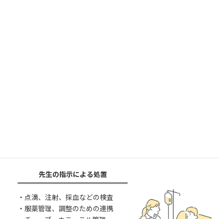
院時の送迎なども、
看護師ドライバーが対応致します
。
救急車の適正利用を促すためにも、民間救急としてご利用いただ
く事が可能です。
サービス内容
病状の観察・全身状態管理
・バイタル測定
（体温・血圧・脈・呼吸・意
識）
・病状に対する観察
・精神面に対するサポート
先生の指示による処置
・点滴、注射、採血などの検査
・服薬管理、調整のための連携